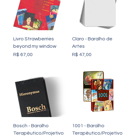
Livro Strawberries
Claro - Baralho de
beyond my window
Artes
Preço
Preço
R$ 67,00
R$ 47,00
Bosch - Baralho
1001 - Baralho
Terapêutico/Projetivo
Terapêutico/Projetivo