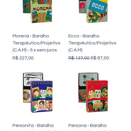
Morená - Baralho
Ecco - Baralho
Terapêutico/Projetivo
Terapêutico/Projetivo
(C.A.M) - 5 x sem juros
(C.A.M)
Preço
Preço normal
Preço promocional
R$ 227,00
R$ 137,00
R$ 87,00
Personita - Baralho
Persona - Baralho