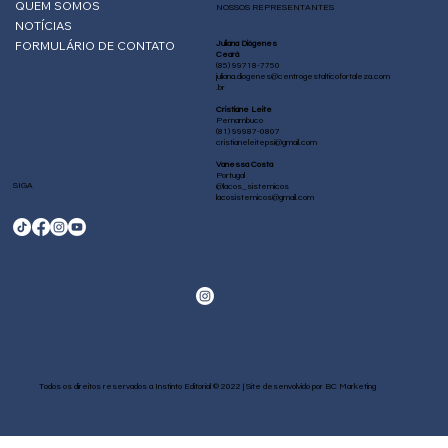
QUEM SOMOS
NOSSOS REPRESENTANTES
NOTÍCIAS
FORMULÁRIO DE CONTATO
Juliana Diógenes
Ceará
(85) 99718-7750
juliana.diogenes@centrogestalticofortaleza.com
.br
Cristiane Leite
Pernambuco
(81) 99987-0807
cristianeleitepsi@gmail.com
Vanessa Costa
Portugal
SIGA
@lacos_sistemicos
lacosistemicos@gmail.com
Todos os direitos reservados a Instinto Editorial © 2022 | Site desenvolvido por
BC Marketing