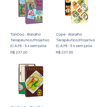
TanDoo - Baralho
Cope - Baralho
Terapêutico/Projetivo
Terapêutico/Projetivo
(C.A.M) - 5 x sem juros
(C.A.M) - 5 x sem juros
Preço
Preço
R$ 237,00
R$ 237,00