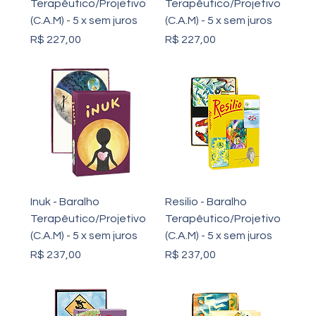
Terapêutico/Projetivo
Terapêutico/Projetivo
(C.A.M) - 5 x sem juros
(C.A.M) - 5 x sem juros
Preço
Preço
R$ 227,00
R$ 227,00
Inuk - Baralho
Resilio - Baralho
Terapêutico/Projetivo
Terapêutico/Projetivo
(C.A.M) - 5 x sem juros
(C.A.M) - 5 x sem juros
Preço
Preço
R$ 237,00
R$ 237,00