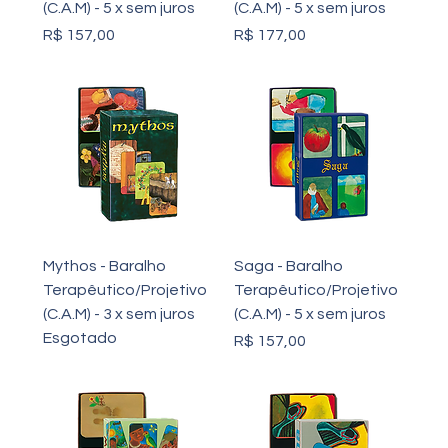
(C.A.M) - 5 x sem juros
(C.A.M) - 5 x sem juros
Preço
Preço
R$ 157,00
R$ 177,00
Mythos - Baralho
Saga - Baralho
Terapêutico/Projetivo
Terapêutico/Projetivo
(C.A.M) - 3 x sem juros
(C.A.M) - 5 x sem juros
Esgotado
Preço
R$ 157,00