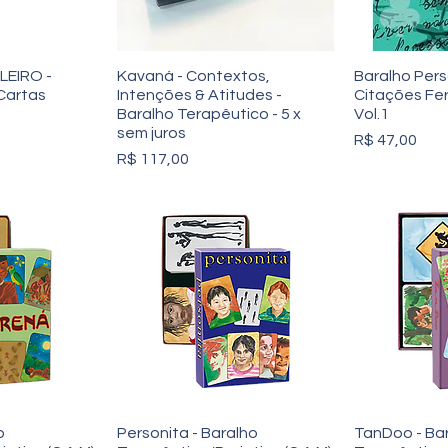
LEIRO -
Kavaná - Contextos,
Baralho Per
Cartas
Intenções & Atitudes -
Citações Fe
Baralho Terapêutico - 5 x
Vol.1
sem juros
Preço
R$ 47,00
Preço
R$ 117,00
o
Personita - Baralho
TanDoo - Ba