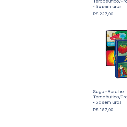
Terapêutico/Proj
- 5 x sem juros
Preço
R$ 227,00
Saga - Baralho
Terapêutico/Proj
- 5 x sem juros
Preço
R$ 157,00