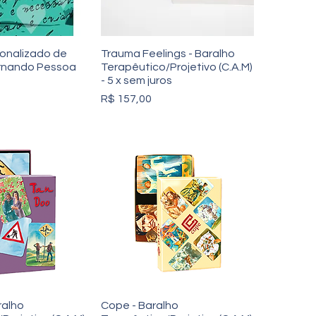
sonalizado de
Trauma Feelings - Baralho
rnando Pessoa
Terapêutico/Projetivo (C.A.M)
- 5 x sem juros
Preço
R$ 157,00
ralho
Cope - Baralho