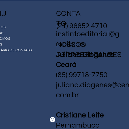
CONTA
NU
TO
(
21) 96652 4710
TOS
instintoeditorial@g
OS
SOMOS
mail.com
NOSSOS
AS
ÁRIO DE CONTATO
REPRESENTANTES
Juliana Diógenes
Ceará
(85) 99718-7750
juliana.diogenes@cent
com.br
Cristiane Leite
Pernambuco