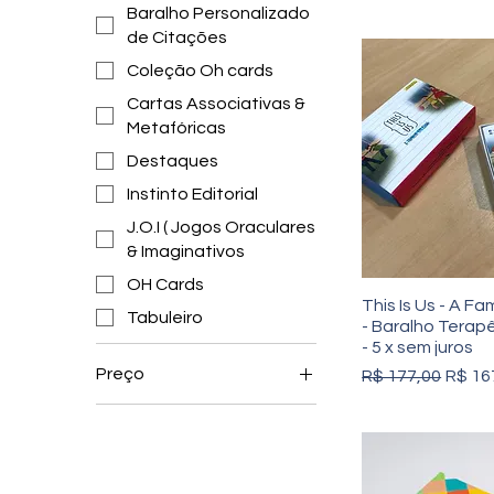
Baralho Personalizado
de Citações
Coleção Oh cards
Cartas Associativas &
Metafóricas
Destaques
Instinto Editorial
J.O.I ( Jogos Oraculares
& Imaginativos
OH Cards
This Is Us - A F
Tabuleiro
- Baralho Terapê
- 5 x sem juros
Preço
Preço normal
Preço
R$ 177,00
R$ 16
R$ 37
R$ 337