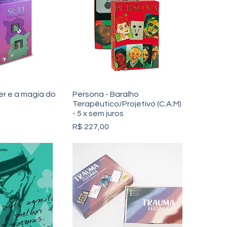
er e a magia do
Persona - Baralho
Terapêutico/Projetivo (C.A.M)
- 5 x sem juros
Preço
R$ 227,00