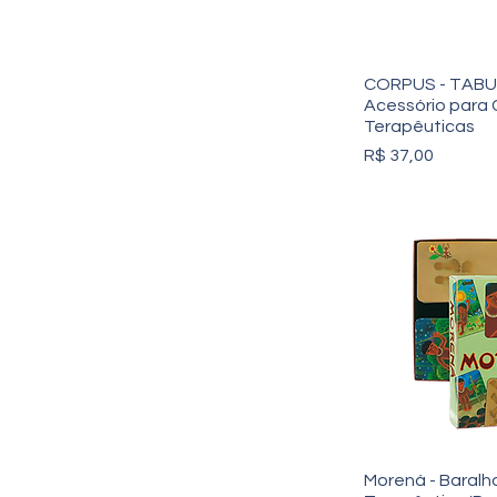
CORPUS - TABU
Acessório para 
Terapêuticas
Preço
R$ 37,00
Morená - Baralh