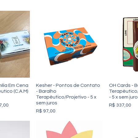
amília Em Cena
Kesher - Pontos de Contato
OH Cards - B
utico (C.A.M)
- Baralho
Terapêutico/
Terapêutico/Projetivo - 5 x
- 5 x sem jur
sem juros
 promocional
Preço
7,00
R$ 337,00
Preço
R$ 97,00