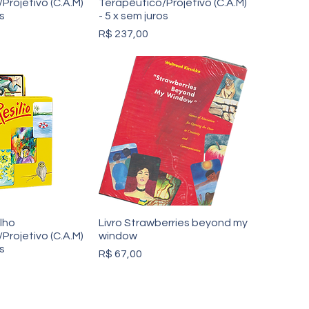
Projetivo (C.A.M)
Terapêutico/Projetivo (C.A.M)
os
- 5 x sem juros
Preço
R$ 237,00
alho
Livro Strawberries beyond my
Projetivo (C.A.M)
window
os
Preço
R$ 67,00