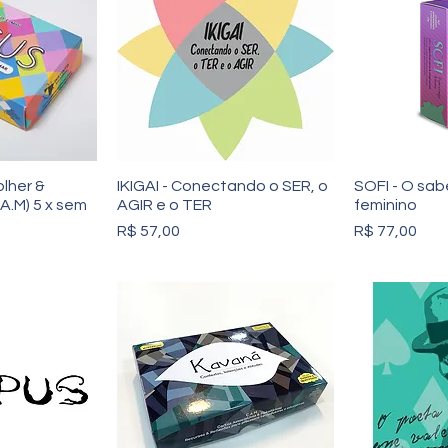
olher &
IKIGAI - Conectando o SER, o
SOFI - O sab
.A.M) 5 x sem
AGIR e o TER
feminino
Preço
Preço
R$ 57,00
R$ 77,00