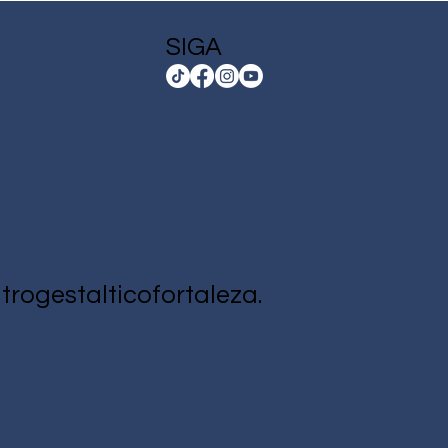
SIGA
rogestalticofortaleza.