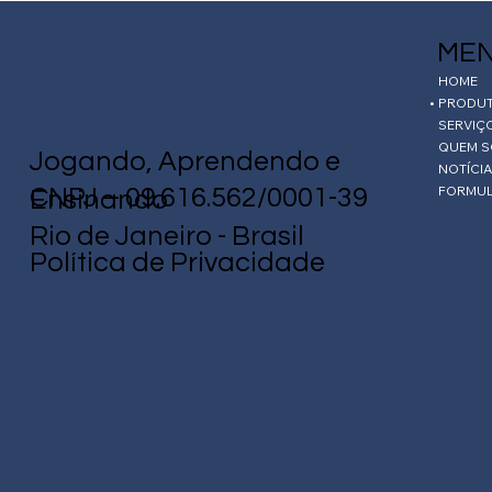
ME
HOME
PRODU
SERVIÇ
QUEM 
Jogando, Aprendendo e
NOTÍCI
FORMUL
CNPJ – 09.616.562/0001-39
Ensinando
Rio de Janeiro - Brasil
Política de Privacidade