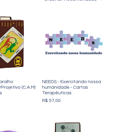
aralho
NEEDS - Exercitando nossa
Projetivo (C.A.M)
humanidade - Cartas
os
Terapêuticas
Preço
R$ 57,00