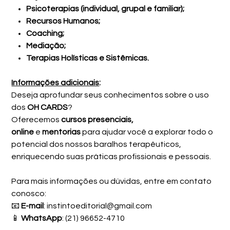
Psicoterapias (individual, grupal e familiar);
Recursos Humanos;
Coaching;
Mediação;
Terapias Holísticas e Sistêmicas.
Informações adicionais
:
Deseja aprofundar seus conhecimentos sobre o uso
dos
OH CARDS
?
Oferecemos
cursos presenciais,
online
e
mentorias
para ajudar você a explorar todo o
potencial dos nossos baralhos terapêuticos,
enriquecendo suas práticas profissionais e pessoais.
Para mais informações ou dúvidas, entre em contato
conosco:
📧
E-mail
: instintoeditorial@gmail.com
📱
WhatsApp
: (21) 96652-4710