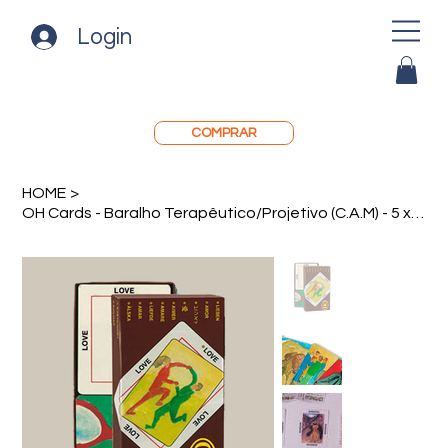
Login
COMPRAR
HOME
>
OH Cards - Baralho Terapêutico/Projetivo (C.A.M) - 5 x sem juros