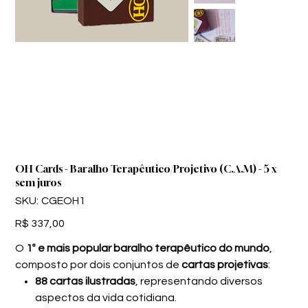
OH Cards - Baralho Terapêutico/Projetivo (C.A.M) - 5 x
sem juros
SKU
SKU:
CGEOH1
CGEOH1
Preço
R$ 337,00
O
1º e mais popular baralho terapêutico do mundo
,
composto por dois conjuntos de
cartas projetivas
:
88 cartas ilustradas
, representando diversos
aspectos da vida cotidiana.