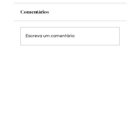
Comentários
Escreva um comentário
Workshop On-line CO.MO.VER –
Movimento, Mudança e Vida: O Uso de
Baralhos Terapêuticos na Psicoterapia