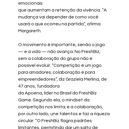
emocionais
que aumentam a retenção da vivência. “A 
mudança vai depender de como você 
usará o que ocorreu na partida”, afirma 
Margareth.
O movimento é importante, senão o jogo 
— e a vida — não avança. No FreshBiz, 
sem a colaboração do grupo não é 
possível evoluir. “Competição é um jogo 
para amadores; colaboração é para 
empreendedores”, diz Graziela Merlina, de 
47 anos, fundadora
da Apoena, líder no Brasil do FreshBiz 
Game. Segundo ela, o mindset da 
competição nos limita; e a colaboração, 
por outro lado, une talentos e faz a riqueza 
circular. “O FreshBiz flagra padrões 
limitantes, permitindo dar um salto de 